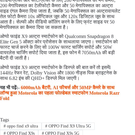
वीडियोग्राफी और फोटोग्राफी के लिए 200 मेगापिक्सल का मैन कैमरा,
200 मेगापिक्सल का टेलीफोटो कैमरा और 50 मेगापिक्सल का अल्ट्रा
वाइड एंगल कैमरा दिया जाता है, जबकि 50 मेगापिक्सल का अल्ट्रावायलेट
तेल फोटो कैमरा 10x ऑप्टिकल जूम और 120x डिजिटल जूम के साथ
आता है। सेल्फी और वीडियो कॉलिंग करने के लिए फ्रंट साइड पर 50
मेगापिक्सल का कैमरा दिया जा सकता है।
ओप्पो फाइंड X9 अल्ट्रा स्मार्टफोन को Qualcomm Snapdragon 8
Elite Gen 5 ऑक्टा कोर प्रोसेसर के साथलाया जाएगा। स्मार्टफोन को
फास्ट चार्ज करने के लिए सो 100W फास्ट चार्जिंग सपोर्ट और 50W
वायरलेस चार्जिंग सपोर्ट दिया जाता है, इस फोन में 7050mAh की बड़ी
बैटरी दी जाती है।
ओप्पो फाइंड X9 अल्ट्रा स्मार्टफोन के डिस्प्ले की बात करें तो इसमेंl
144Hz रेफर रेट, Dolby Vision और 1800 नीड्स पिक ब्राइटनेस के
साथ 6.82 इंच की QHD+ डिस्प्ले मिल जाएगी।
यह भी पढ़ें:-
6000mAh बैटरी, AI फीचर्स और 50MP कैमरे के साथ
लॉन्च हुआ Motorola का पहला फोल्डेबल स्माटफोन Motorola Razr
Fold
Tags
#
oppo find x9 ultra
#
OPPO Find X9 Ultra 5G
#
OPPO Find X9s
#
OPPO Find X9s 5G