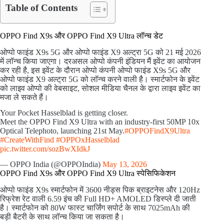
Table of Contents
OPPO Find X9s और OPPO Find X9 Ultra लॉन्च डेट
ओप्पो फाइंड X9s 5G और ओप्पो फाइंड X9 अल्ट्रा 5G को 21 मई 2026
में लॉन्च किया जाएगा। दरअसल ओप्पो कंपनी इंडियन मैं इवेंट का आयोजन
कर रही है, इस इवेंट के दौरान ओप्पो कंपनी ओप्पो फाइंड X9s 5G और
ओप्पो फाइंड X9 अल्ट्रा 5G को लॉन्च करने वाली है। स्मार्टफोन के इवेंट
को लाइव ओप्पो की वेबसाइट, सोशल मीडिया चैनल के द्वारा लाइव इवेंट का
मजा ले सकते हैं।
Your Pocket Hasselblad is getting closer.
Meet the OPPO Find X9 Ultra with an industry-first 50MP 10x
Optical Telephoto, launching 21st May.
#OPPOFindX9Ultra
#CreateWithFind
#OPPOxHasselblad
pic.twitter.com/sozBwXIdkJ
— OPPO India (@OPPOIndia)
May 13, 2026
OPPO Find X9s और OPPO Find X9 Ultra स्पेसिफिकेशन
ओप्पो फाइंड X9s स्मार्टफोन में 3600 नीड्स पिक ब्राइटनेस और 120Hz
रिफ्रेश रेट वाली 6.59 इंच की Full HD+ AMOLED डिस्प्ले दी जाती
है। स्मार्टफोन को 80W फास्ट चार्जिंग सपोर्ट के साथ 7025mAh की
बड़ी बैटरी के साथ लॉन्च किया जा सकता है।