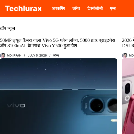
Skip
Techlurax
to
अपकमिंग
लॉन्च
टेक्नोलॉजी
एप्स
content
टॉप न्यूज़
50MP ड्यूल कैमरा वाला Vivo 5G फोन लॉन्च, 5000 nits ब्राइटनेस
2026 म
और 8100mAh के साथ Vivo Y500 हुआ पेश
DSLR क
MD.IRFAN
JULY 5, 2026
लॉन्च
MD