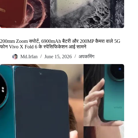
200mm Zoom सपोर्ट, 6900mAh बैटरी और 200MP कैमरा वाले 5G
फोन Vivo X Fold 6 के स्पेसिफिकेशन आई सामने
Md.Irfan
June 15, 2026
अपकमिंग