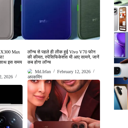
o X300 Max
लॉन्च से पहले ही लीक हुई Vivo V70 फोन
या!
की कीमत, स्पेसिफिकेशंस भी आए सामने, जानें
े साथ इस समय
कब होगा लॉन्च
Md.Irfan
February 12, 2026
2, 2026
अपकमिंग