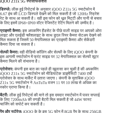
iQOO Z11x 5G स्पेसिफिकेशंस
डिस्प्ले:
लीक हुई रिपोर्ट्स के अनुसार iQOO Z11x 5G स्मार्टफोन में
6.67 इंच की LCD डिस्पले देखने को मिल सकती है जो 120Hz रिफ्रेश
रेट के साथ आ सकती है। वही इस फोन को धूल मिट्टी और पानी से बचाव
के लिए इसमें IP68+IP69 वॉटर रेजिस्टेंट रेटिंग मिलने की उम्मीद है।
प्राइमरी कैमरा:
इस अपकमिंग हैंडसेट के पीछे वाली साइड पर आपको ओरा
लाइट और एलईडी फ्लैशलाइट के साथ डुएल रियर कैमरा सेटअप देखने को
मिल सकता है जिसमें 50 मेगापिक्सल का प्राइमरी कैमरा और सेकेंडरी
कैमरा दिया जा सकता है।
सेल्फी कैमरा:
वही वीडियो कॉलिंग और सेल्फी के लिए iQOO कंपनी के
इस आगामी स्मार्टफोन में फ्रंट साइड पर 32 मेगापिक्सल का सेल्फी शूटर
कैमरा मिलने की संभावना है।
प्रोसेसर:
कंपनी इस बात का पहले ही खुलासा कर चुकी है की अपकमिंग
iQOO Z11x 5G स्मार्टफोन को मीडियाटेक डाइमेंसिटी 7400 टर्बो
प्रोसेसर के साथ मार्केट में उतारा जाएगा। कंपनी के मुताबिक iQOO
Z11x 5G स्मार्टफोन ने AnTuTu वजन 11 पर 10 लाख से अधिक का
स्कोर प्राप्त किया है।
बैटरी:
लीक हुई रिपोर्ट्स की माने तो इस दमदार स्मार्टफोन में पावर सप्लाई
के लिए 7200mAh की तगड़ी बैटरी मिल सकती है जो 44W फास्ट
चार्जिंग को सपोर्ट कर सकती है।
रैम और स्टोरेज:
iQOO के के इस 5G फोन में 8GB रैम के साथ 256GB