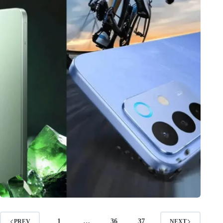
1
…
36
37
PREV
NEXT