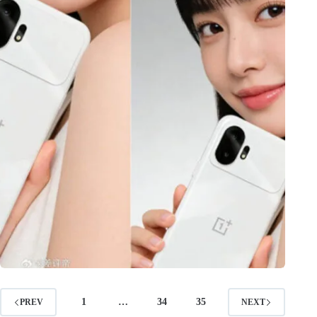
1
…
34
35
PREV
NEXT