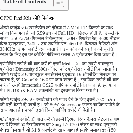
Table of Contents
OPPO Find X9s स्पेसिफिकेशन
ओप्पो फाइंड x9s स्मार्टफोन को इंडिया में AMOLED डिस्प्ले के साथ
लॉन्च कियागया है, जो 6.59 इंच की Full HD+ डिस्प्ले होती है, डिस्प्ले के
साथ 1256×2760 पिक्सल रेजोल्यूशन, 120Hz रिफ्रेश रेट, 3600 नीड्स
पिक ब्राइटनेस, 240Hz टच सैंपलिंग रेट, 460 PPI पिक्सल डेंसिटी और
3840Hz डिमिंग सपोर्ट दिया जाता है। इस फोन की स्क्रीन को सुरक्षित
रखने के लिए इस पर कोडिंग गोरिल्ला ग्लास 7i प्रोटक्शन दिया जाता है।
प्रोसेसिंग सपोर्ट की बात करें तो इसमें MediaTak का सबसे पावरफुल
प्रोसेसर Dimensity 9500s ऑक्टा कोर प्रोसेसर सपोर्ट दिया जाता है।
ओप्पो फाइंड x9s पावरफुल स्मार्टफोन एंड्राइड 16 ऑपरेटिंग सिस्टम पर
चलता है, जो ColorOS 16.0 पर काम करता है। ग्राफिक सपोर्ट की बात
करें तो उसमें Immortalis G925 ग्राफिक सपोर्ट मिल जाता है, इस फोन
में LPDDR5X RAM तकनीकी का इस्तेमाल किया गया है।
ओप्पो फाइंड x9s 5G स्मार्टफोन को पावर देने के लिए इसमें 7025mAh
की बड़ी बैटरी दी जाती है। जो 80W SuperVooc फास्ट चार्जिंग सपोर्ट के
साथ आता है। कंपनी इसमें रिवर्स चार्जिंग सपोर्ट भी देती है।
फोटोग्राफी सपोर्ट की बात करें तो इसमें ट्रिपल रियर कैमरा सेटअप लगाए
गए हैं जिसमें 50 मेगापिक्सल का Sony LYT700 सेंसर के साथ प्राइमरी
कैमरा मिलता है जो f/1.8 अपर्चर के साथ आता है इसके अलावा इसमें 50