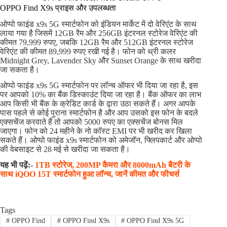
OPPO Find X9s प्राइस और उपलब्धता
ओप्पो फाइंड x9s 5G स्मार्टफोन को इंडियन मार्केट में दो वेरिएंट के साथ
लाया गया है जिसमें 12GB रैम और 256GB इंटरनल स्टोरेज वेरिएंट की
कीमत 79,999 रुपए, जबकि 12GB रैम और 512GB इंटरनल स्टोरेज
वेरिएंट की कीमत 89,999 रुपए रखी गई है। फोन को थ्री कलर
Midnight Grey, Lavender Sky और Sunset Orange के साथ खरीदा
जा सकता है।
ओप्पो फाइंड x9s 5G स्मार्टफोन पर लॉन्च ऑफर भी दिया जा रहा है, इस
पर आपको 10% का बैंक डिस्काउंट दिया जा रहा है। बैंक ऑफर का लाभ
आप किसी भी बैंक के क्रेडिट कार्ड के द्वारा उठा सकते हैं। अगर आपके
पास पहले से कोई पुराना स्मार्टफोन है और आप उसको इस फोन के बदले
एक्सचेंज करवाते हैं तो आपको 5000 रुपए का एक्सचेंज बोनस मिल
जाएगा। फोन को 24 महीने के नो कॉस्ट EMI पर भी खरीद कर खिला
सकते हैं। ओप्पो फाइंड x9s स्मार्टफोन को अमेजॉन, फ्लिपकार्ट और ओप्पो
की वेबसाइट से 28 मई से खरीदा जा सकता है।
यह भी पढ़ें:-
1TB स्टोरेज, 200MP कैमरा और 8000mAh बैटरी के
साथ iQOO 15T स्मार्टफोन हुआ लॉन्च, जानें कीमत और फीचर्स
Tags
#
OPPO Find
#
OPPO Find X9s
#
OPPO Find X9s 5G