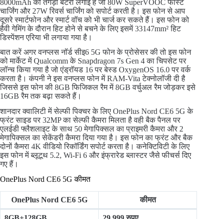
8000mAh की तगड़ी बैटरी लगाई है जो 80W SuperVOOC फास्ट
चार्जिंग और 27W रिवर्स चार्जिंग को सपोर्ट करती है। इस फोन से आप
दूसरे स्मार्टफोन और स्मार्ट वॉच को भी चार्ज कर सकते हैं। इस फोन को
हैवी गेमिंग के दौरान हिट होने से बचने के लिए इसमें 33147mm² हिट
डिस्पेंशन एरिया भी लगाया गया है।
बात करें अगर वनप्लस नॉर्ड सीइ6 5G फोन के प्रोसेसर की तो इस फोन
को मार्केट में Qualcomm के Snapdragon 7s Gen 4 का चिपसेट पर
लॉन्च किया गया है जो एंड्रॉयड 16 पर बेस्ड OxygenOS 16.0 पर वर्क
करता है। कंपनी ने इस वनप्लस फोन में RAM-Vita टेक्नोलॉजी दी है
जिससे इस फोन की 8GB फिजिकल रैम में 8GB वर्चुअल रैम जोड़कर इसे
16GB रैम तक बढ़ा सकते हैं।
शानदार क्वालिटी में सेल्फी पिक्चर के लिए OnePlus Nord CE6 5G के
फ्रंट साइड पर 32MP का सेल्फी कैमरा मिलता है वही बैक पैनल पर
एलईडी फ्लैशलाइट के साथ 50 मेगापिक्सल का प्राइमरी कैमरा और 2
मेगापिक्सल का सेकेंडरी कैमरा दिया गया है। इस फोन का फ्रंट और बैक
दोनों कैमरा 4K वीडियो रिकॉर्डिंग सपोर्ट करता है। कनेक्टिविटी के लिए
इस फोन में ब्लूटूथ 5.2, Wi-Fi 6 और इंफ्रारेड ब्लास्टर जैसे फीचर्स दिए
गए हैं।
OnePlus Nord CE6 5G कीमत
OnePlus Nord CE6 5G
कीमत
8GB+128GB
29,999 रुपए