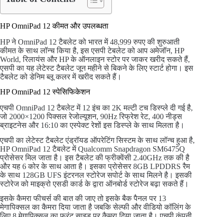
HP OmniPad 12 कीमत और उपलब्धता
HP ने OmniPad 12 टैबलेट को भारत में 48,999 रुपए की शुरुआती
कीमत के साथ लॉन्च किया है, इस एसपी टेबलेट को आप अमेजॉन, HP
World, रिलायंस और HP के ऑनलाइन स्टोर पर जाकर खरीद सकते हैं,
एसपी का यह लेटेस्ट टैबलेट जून महीने से बिकने के लिए स्टार्ट होगा। इस
टैबलेट को डेनिम ब्लू कलर में खरीद सकते हैं।
HP OmniPad 12 स्पेसिफिकेशन
एचपी OmniPad 12 टैबलेट में 12 इंच का 2K मल्टी टच डिस्प्ले दी गई है,
जो 2000×1200 पिक्सल रेजोल्यूशन, 90Hz रिफ्रेश रेट, 400 नीड्स
ब्राइटनेस और 16:10 का एस्पेक्ट रेशों इस डिस्प्ले के साथ मिलता है।
एचपी का लेटेस्ट टैबलेट एंड्रॉयड ऑपरेटिंग सिस्टम के साथ लॉन्च हुआ है,
HP OmniPad 12 टैबलेट में Qualcomm Snapdragon SM6475Q
प्रोसेसर मिल जाता है। इस टैबलेट की फ्रीक्वेंसी 2.40GHz तक की है
और यह 6 कोर के साथ आता है। इसका प्रोसेसर 8GB LPDDRS रैम
के साथ 128GB UFS इंटरनल स्टोरेज सपोर्ट के साथ मिलने है। इसकी
स्टोरेज को माइक्रो एसडी कार्ड के द्वारा ऑनबोर्ड स्टोरेज बढ़ा सकते हैं।
इसके कैमरा फीचर्स की बात की जाए तो इसके बैक पैनल पर 13
मेगापिक्सल का कैमरा दिया जाता है जबकि सेल्फी और वीडियो कॉलिंग के
लिए 8 मेगापिक्सल का फ्रंट साइड पर कैमरा दिया जाता है। एचपी कंपनी