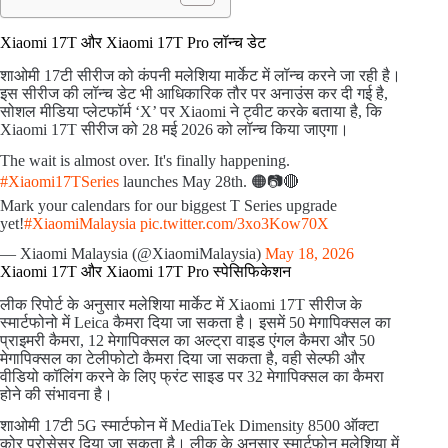
Xiaomi 17T और Xiaomi 17T Pro लॉन्च डेट
शाओमी 17टी सीरीज को कंपनी मलेशिया मार्केट में लॉन्च करने जा रही है।
इस सीरीज की लॉन्च डेट भी आधिकारिक तौर पर अनाउंस कर दी गई है,
सोशल मीडिया प्लेटफॉर्म ‘X’ पर Xiaomi ने ट्वीट करके बताया है, कि
Xiaomi 17T सीरीज को 28 मई 2026 को लॉन्च किया जाएगा।
The wait is almost over. It's finally happening.
#Xiaomi17TSeries
launches May 28th. 🟠📷🔴
Mark your calendars for our biggest T Series upgrade
yet!
#XiaomiMalaysia
pic.twitter.com/3xo3Kow70X
— Xiaomi Malaysia (@XiaomiMalaysia)
May 18, 2026
Xiaomi 17T और Xiaomi 17T Pro स्पेसिफिकेशन
लीक रिपोर्ट के अनुसार मलेशिया मार्केट में Xiaomi 17T सीरीज के
स्मार्टफोनो में Leica कैमरा दिया जा सकता है। इसमें 50 मेगापिक्सल का
प्राइमरी कैमरा, 12 मेगापिक्सल का अल्ट्रा वाइड एंगल कैमरा और 50
मेगापिक्सल का टेलीफोटो कैमरा दिया जा सकता है, वही सेल्फी और
वीडियो कॉलिंग करने के लिए फ्रंट साइड पर 32 मेगापिक्सल का कैमरा
होने की संभावना है।
शाओमी 17टी 5G स्मार्टफोन में MediaTek Dimensity 8500 ऑक्टा
कोर प्रोसेसर दिया जा सकता है। लीक के अनुसार स्मार्टफोन मलेशिया में