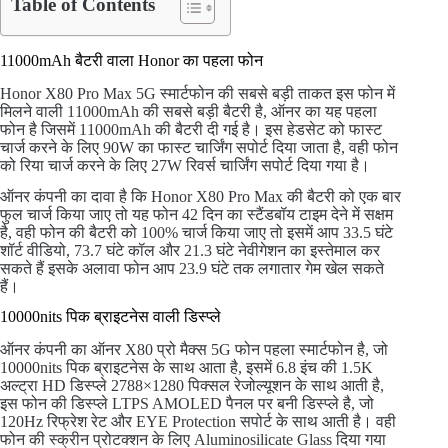
Table of Contents
11000mAh बैटरी वाला Honor का पहला फोन
Honor X80 Pro Max 5G स्मार्टफोन की सबसे बड़ी ताकत इस फोन में
मिलने वाली 11000mAh की सबसे बड़ी बैटरी है, ऑनर का यह पहला
फोन है जिसमें 11000mAh की बैटरी दी गई है। इस हेडसेट को फास्ट
चार्ज करने के लिए 90W का फास्ट चार्जिंग सपोर्ट दिया जाता है, वही फोन
को रिया चार्ज करने के लिए 27W रिवर्स चार्जिंग सपोर्ट दिया गया है।
ऑनर कंपनी का दावा है कि Honor X80 Pro Max की बैटरी को एक बार
फुल चार्ज किया जाए तो यह फोन 42 दिन का स्टैंडबॉय टाइम देने में सक्षम
है, वही फोन की बैटरी को 100% चार्ज किया जाए तो इसमें आप 33.5 घंटे
शॉर्ट वीडियो, 73.7 घंटे कॉल और 21.3 घंटे नेवीगेशन का इस्तेमाल कर
सकते हैं इसके अलावा फोन आप 23.9 घंटे तक लगातार गेम खेल सकते
हैं।
10000nits पिक ब्राइटनेस वाली डिस्प्ले
ऑनर कंपनी का ऑनर X80 प्रो मैक्स 5G फोन पहला स्मार्टफोन है, जो
10000nits पिक ब्राइटनेस के साथ आता है, इसमें 6.8 इंच की 1.5K
अल्ट्रा HD डिस्प्ले 2788×1280 पिक्सल रेजोल्यूशन के साथ आती है,
इस फोन की डिस्प्ले LTPS AMOLED पैनल पर बनी डिस्प्ले है, जो
120Hz रिफ्रेश रेट और EYE Protection सपोर्ट के साथ आती है। वही
फोन की स्क्रीन प्रोटक्शन के लिए Aluminosilicate Glass दिया गया