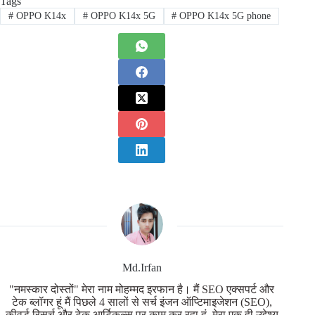
Tags
#
OPPO K14x
#
OPPO K14x 5G
#
OPPO K14x 5G phone
Md.Irfan
"नमस्कार दोस्तों" मेरा नाम मोहम्मद इरफान है। मैं SEO एक्सपर्ट और
टेक ब्लॉगर हूं मैं पिछले 4 सालों से सर्च इंजन ऑप्टिमाइजेशन (SEO),
कीवर्ड रिसर्च और टेक आर्टिकल्स पर काम कर रहा हूं, मेरा एक ही उद्देश्य