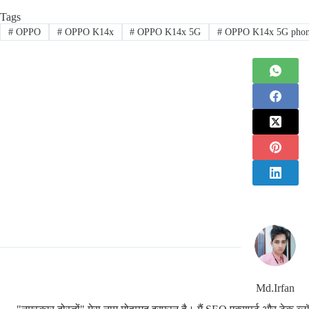
Tags
#
OPPO
#
OPPO K14x
#
OPPO K14x 5G
#
OPPO K14x 5G pho
Md.Irfan