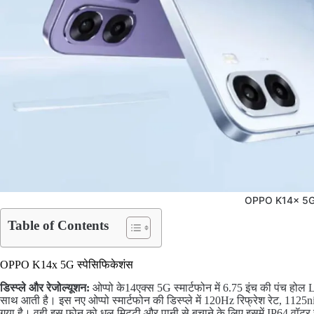
OPPO K14x 5
Table of Contents
OPPO K14x 5G स्पेसिफिकेशंस
डिस्प्ले और रेजोल्यूशन:
ओप्पो के14एक्स 5G स्मार्टफोन में 6.75 इंच की पंच होल
साथ आती है। इस नए ओप्पो स्मार्टफोन की डिस्प्ले में 120Hz रिफ्रेश रेट, 1125
गया है। वही इस फोन को धूल मिट्टी और पानी से बचाने के लिए इसमें IP64 वॉटर रेज