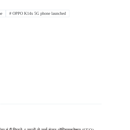
ne
#
OPPO K14x 5G phone launched